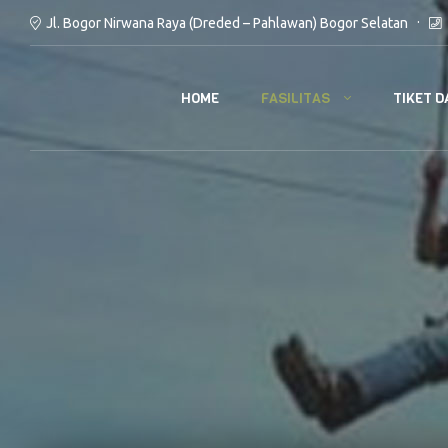
Jl. Bogor Nirwana Raya (Dreded – Pahlawan) Bogor Selatan
FASILITAS
TIKET D
HOME