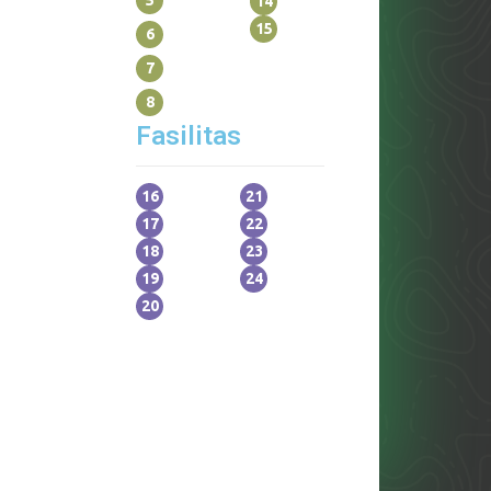
14
15
6
7
8
Fasilitas
16
21
17
22
18
23
19
24
20